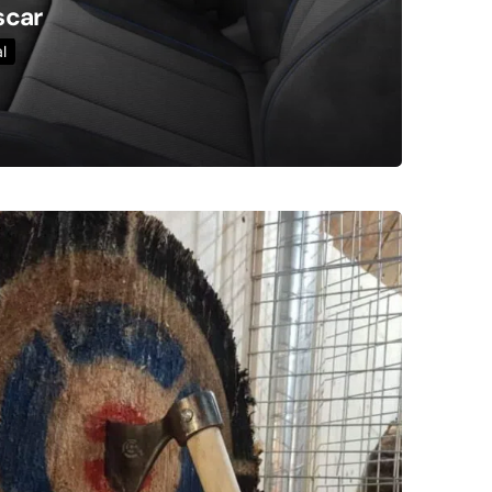
scar
al