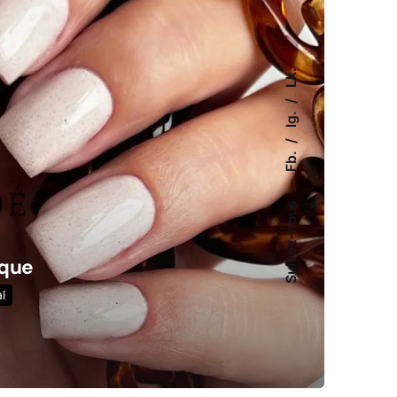
Lk.
Ig.
Fb.
Suivez-nous
ique
al