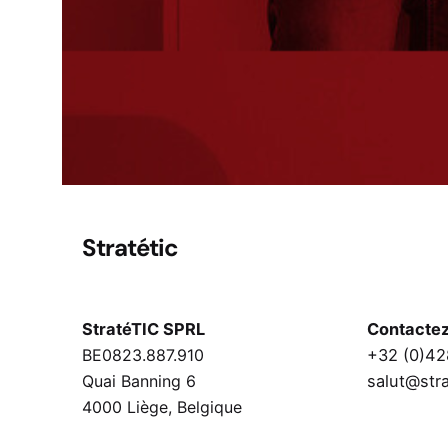
Stratétic
StratéTIC SPRL
Contacte
BE0823.887.910
+32 (0)42
Quai Banning 6
salut@str
4000 Liège,
Belgique