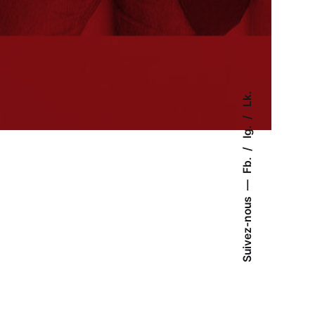
Lk.
Ig.
Fb.
Suivez-nous
Email
Numéro de téléphone