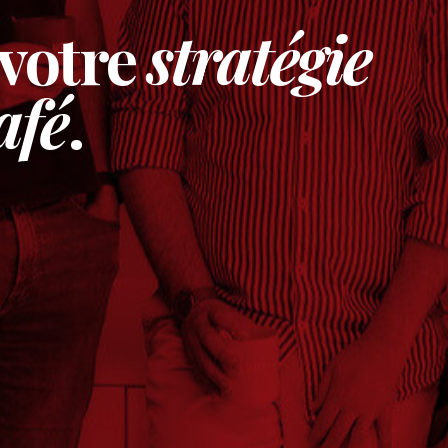
 votre
stratégie
afé
.