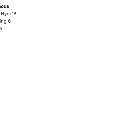
Nicolas
nous
Objet
t HydrO!
ing 6
e
Message
Cyril