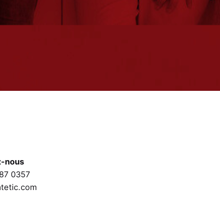
Nom & Prénom
z-nous
87 0357
atetic.com
Entreprise