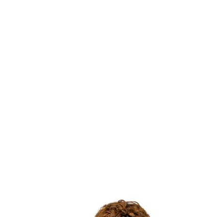
Partagez un café
avec
Robin
Golenvaux
.