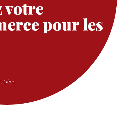
 votre
erce pour les
, Liège