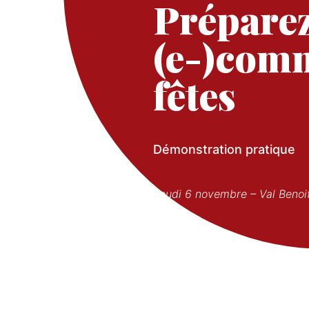
Préparez
(e-)comm
fêtes
Démonstration pratique
Jeudi 6 novembre – Val Benoit