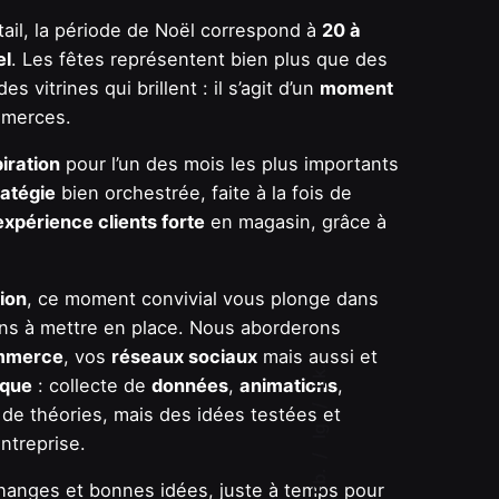
tail, la période de Noël correspond à
20 à
el
. Les fêtes représentent bien plus que des
s vitrines qui brillent : il s’agit d’un
moment
mmerces.
piration
pour l’un des mois les plus importants
ratégie
bien orchestrée, faite à la fois de
expérience clients forte
en magasin, grâce à
ion
, ce moment convivial vous plonge dans
ons à mettre en place. Nous aborderons
mmerce
, vos
réseaux sociaux
mais aussi et
Lk.
ique
: collecte de
données
,
animations
,
e théories, mais des idées testées et
Ig.
entreprise.
Fb.
hanges et bonnes idées, juste à temps pour